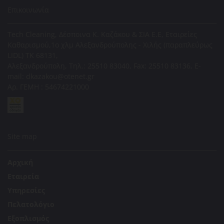
Επικοινωνία
Tech Cleaning, Δέσποινα Κ. Καζάκου & ΣΙΑ Ε.Ε, Εταιρείες
Καθαρισμού,1ο χλμ Αλεξανδρούπολης - Χιλής (παραπλεύρως
LIDL) ΤΚ 68131,
Αλεξανδρούπολη, Τηλ.:
25510 83040
, Fax: 25510 83136, E-
mail: dkazakou@otenet.gr
Αρ. ΓΕΜΗ : 54674221000
Site map
Αρχική
Εταιρεία
Υπηρεσίες
Πελατολόγιο
Εξοπλισμός