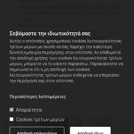
Ατμοκαθαριστές
Μηχανές καθαρισμού υψηλής πίεσης κρύου νερού
Μηχανές καθαρισμού υψηλής πίεσης κρύου/ζεστού
νερού
Αεροσυμπιεστές (κοφλέρ)
Τρόλεϊ καθαρισμού/σφουγγαρίσματος
Σεβόμαστε την ιδιωτικότητά σας
Καρότσια σφουγγαρίσματος μονά & διπλά
Αυτός ο ιστότοπος χρησιμοποιεί cookies λειτουργικότητας
Ηλεκτροπαραγωγά ζεύγη – Ηλεκτρογεννήτριες
τρίτων μερών με σκοπό να σας παρέχει την καλύτερη
Επαγγελματικά θαμνοκοπτικά
δυνατή εμπειρία περιήγησης στον ιστότοπο. Αν επιθυμείτε
Σκαλωσιές και σκάλες αλουμινίου
την αποδοχή χρήσης των cookies λειτουργικότητας τρίτων
Κοντάρια με προεκτάσεις
μερών, μπορείτε να το κάνετε παρακάτω. Παρακαλείστε να
Χημικά – Αναλώσιμα
σημειώσετε ότι η μη αποδοχή των cookies
λειτουργικότητας τρίτων μερών ενδέχεται να επηρεάσει
Στεγνωτήριο
την περιήγησή σας στον ιστότοπο.
Πλυντήριο - Στεγνωτήριο
Περισσότερες λεπτομέρειες
Απαραίτητα
Cookies τρίτων μερών
Αποδοχή επιλεγμένων
Αποδοχή όλων